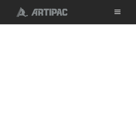
Soluciones completas e innovadoras para la elaboración de
producto terminado. Preparación: Molido y mezclado Procesos:
formado, empanizado, capeado, enharinado, cocción,
enfriamiento.